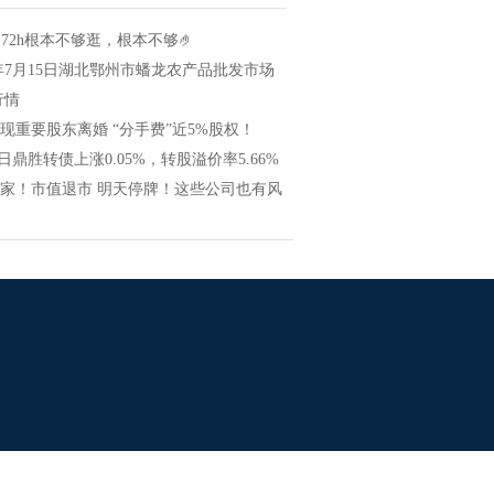
| 72h根本不够逛，根本不够🤌
4年7月15日湖北鄂州市蟠龙农产品批发市场
行情
现重要股东离婚 “分手费”近5%股权！
8日鼎胜转债上涨0.05%，转股溢价率5.66%
首家！市值退市 明天停牌！这些公司也有风