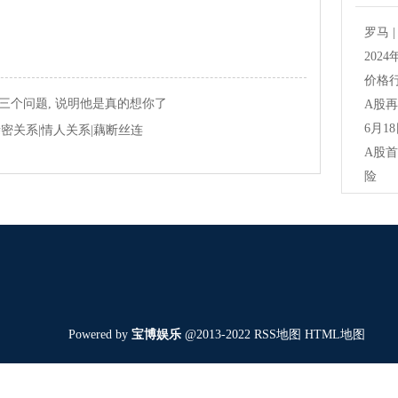
罗马 
202
价格
三个问题, 说明他是真的想你了
A股再
6月1
密关系|情人关系|藕断丝连
A股
险
Powered by
宝博娱乐
@2013-2022
RSS地图
HTML地图