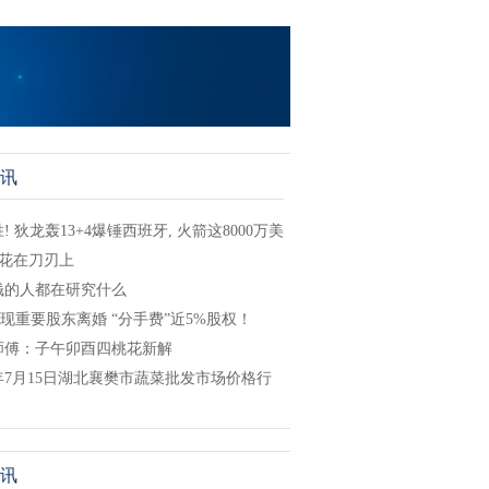
讯
! 狄龙轰13+4爆锤西班牙, 火箭这8000万美
都花在刀刃上
钱的人都在研究什么
现重要股东离婚 “分手费”近5%股权！
师傅：​子午卯酉四桃花新解
4年7月15日湖北襄樊市蔬菜批发市场价格行
讯